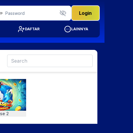
Login
DAFTAR
LAINNYA
se 2