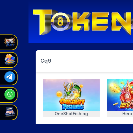
Cq9
OneShotFishing
Hero